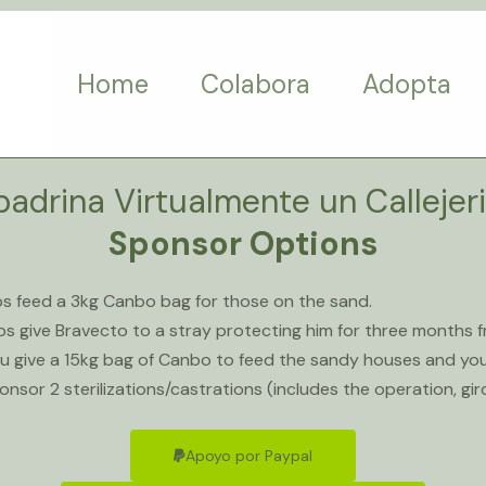
Home
Colabora
Adopta
adrina Virtualmente un Callejer
Sponsor Options
ps feed a 3kg Canbo bag for those on the sand.
ps give Bravecto to a stray protecting him for three months f
u give a 15kg bag of Canbo to feed the sandy houses and you w
nsor 2 sterilizations/castrations (includes the operation, gi
Apoyo por Paypal