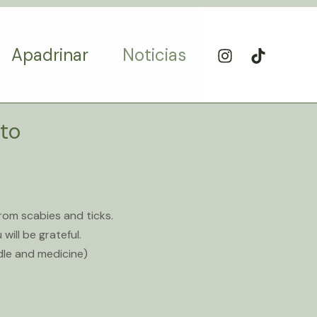
Apadrinar
Noticias
ito
rom scabies and ticks.
ill be grateful.
rdle and medicine)