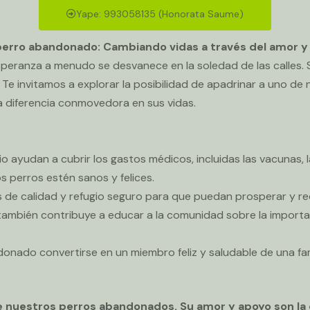
Yape: 993058135 (Honorata Saume)
perro abandonado: Cambiando vidas a través del amor 
eranza a menudo se desvanece en la soledad de las calles. Si
. Te invitamos a explorar la posibilidad de apadrinar a uno d
 diferencia conmovedora en sus vidas.
io ayudan a cubrir los gastos médicos, incluidas las vacunas, l
s perros estén sanos y felices.
 de calidad y refugio seguro para que puedan prosperar y re
ambién contribuye a educar a la comunidad sobre la importan
onado convertirse en un miembro feliz y saludable de una fam
e nuestros perros abandonados. Su amor y apoyo son la