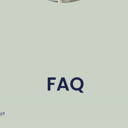
FAQ
ro?